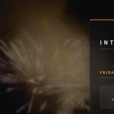
Frahier'stival 2026 | Festival de musique près de Belfort
IN
FRID
A