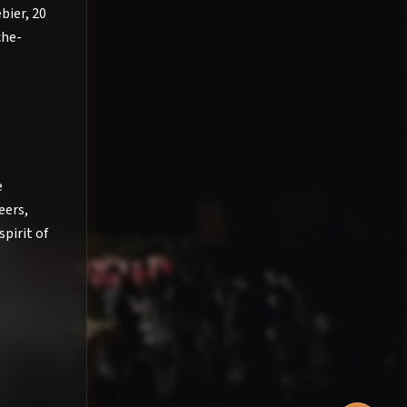
bier, 20
ssées
che-
e
eers,
pirit of