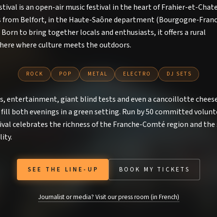
stival is an open-air music festival in the heart of Frahier-et-Chate
Photos et vidéos des éditions pa
 from Belfort, in the Haute-Saône department (Bourgogne-Fran
Espace presse et kit média
Born to bring together locals and enthusiasts, it offers a rural
Contact et candidature artiste
ere where culture meets the outdoors.
ROCK
POP
METAL
ELECTRO
DJ SETS
s, entertainment, giant blind tests and even a cancoillotte chees
fill both evenings in a green setting. Run by 50 committed volunt
ival celebrates the richness of the Franche-Comté region and the s
lity.
SEE THE LINE-UP
BOOK MY TICKETS
Journalist or media? Visit our press room (in French)