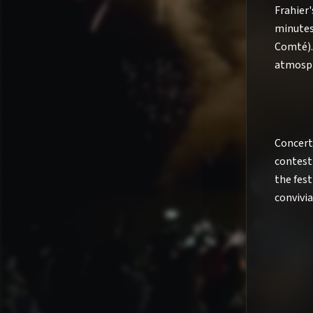
Frahier'
minutes
Comté). 
atmosph
Concert
contest 
the fest
convivia