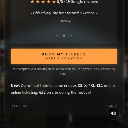
★★★★★
5/5
·
19 Google reviews
Contact et candidature artiste
«
Objectively, the best festival in France.
»
-
Theo G.
BOOK MY TICKETS
MAKE A DONATION
You complete your booking on helloasso.com: secure payment, e-tickets sent by
email.
New:
Our official t-shirts come in sizes
XS to 4XL
:
€11
on the
online ticketing,
€12
on site during the festival!
LINE UP
TEAM